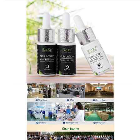
日本DEXE生髮水專賣店
頭髮生長液天然植萃配方，讓
秀髮回歸濃密
秀髮的強韌黑亮，離不開天然成分的滋養！這款
頭髮
生長液
拒絕化學添加，以黑豆、何首烏、生薑等天然
食材提取物為核心，深層滋養髮根，使用起來十分便
捷，日常洗髮即可，無需額外增加復雜步驟，頭髮生
長液其獨特配方能疏通毛囊，提供毛髮生長所需營
養，增強髮根韌性，減少掉髮，泡沫豐盈細膩，天然
防脫，養出強韌黑亮秀髮。